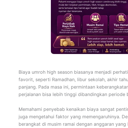
Biaya umroh high season biasanya menjadi perhat
favorit, seperti Ramadhan, libur sekolah, akhir ta
panjang. Pada masa ini, permintaan keberangkatan
perjalanan bisa lebih tinggi dibandingkan periode 
Memahami penyebab kenaikan biaya sangat penting
juga mengetahui faktor yang memengaruhinya. De
berangkat di musim ramai dengan anggaran yang l